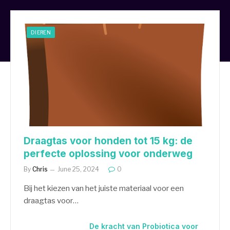
DIEREN
Draagtas voor honden tot 15 kg: de
perfecte oplossing voor onderweg
By
Chris
June 25, 2024
0
Bij het kiezen van het juiste materiaal voor een
draagtas voor…
De kracht van Probiotica voor