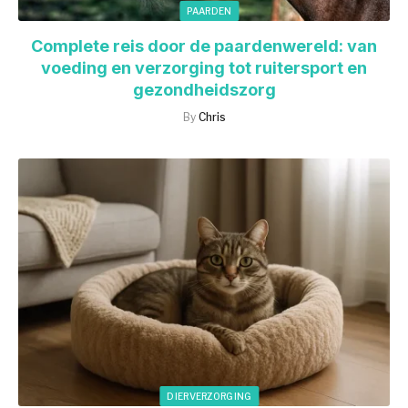
PAARDEN
Complete reis door de paardenwereld: van
voeding en verzorging tot ruitersport en
gezondheidszorg
By
Chris
DIERVERZORGING