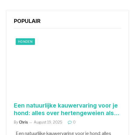
POPULAIR
HONDEN
Een natuurlijke kauwervaring voor je
hond: alles over hertengeweien als
snack
By
Chris
August 19, 2025
0
Een natuurlijke kauwervaring voor je hond: alles