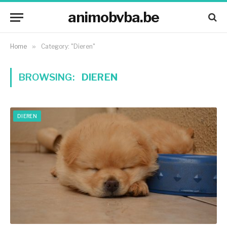
animobvba.be
Home
»
Category: "Dieren"
BROWSING:
DIEREN
DIEREN