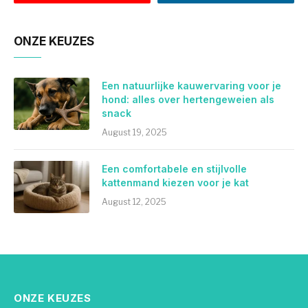
ONZE KEUZES
Een natuurlijke kauwervaring voor je
hond: alles over hertengeweien als
snack
August 19, 2025
Een comfortabele en stijlvolle
kattenmand kiezen voor je kat
August 12, 2025
ONZE KEUZES