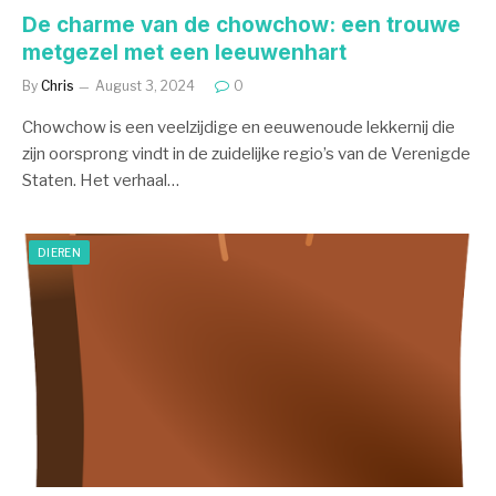
De charme van de chowchow: een trouwe
metgezel met een leeuwenhart
By
Chris
August 3, 2024
0
Chowchow is een veelzijdige en eeuwenoude lekkernij die
zijn oorsprong vindt in de zuidelijke regio’s van de Verenigde
Staten. Het verhaal…
DIEREN