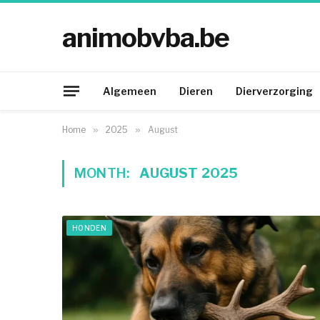
animobvba.be
Algemeen
Dieren
Dierverzorging
Home
»
2025
»
August
MONTH:
AUGUST 2025
HONDEN